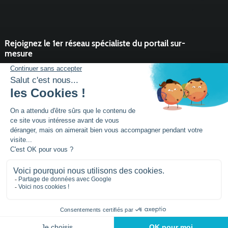
Rejoignez le 1er réseau spécialiste du portail sur-
mesure
Vous souhaitez développer l'activité portail de votre entreprise ?
Rejoindre un réseau dynamique, avec un service et des outils qui
font la différence ?
DEVENIR PARTENAIRE
Mentions légales
Plan de site
Siège social :
Parc activités la Niel BP 21
56920
NOYAL-PONTIVY - FRANCE
Tél.: +33 (0)2 97 25
95 60
© 2026 - conçu par
Lamour du Web