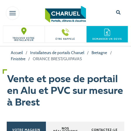
TOGGLE NAVIGATION
TROUVER VOTRE
ÊTRE RAPPELÉ
DEMANDER UN DEVIS
INSTALLATEUR
Accueil
/
Installateurs de portails Charuel
/
Bretagne
/
Finistère
/
ORIANCE BREST/GUIPAVAS
Vente et pose de portail
en Alu et PVC sur mesure
à Brest
NOS
VOTRE MAGASIN
CONTACTEZ-LE