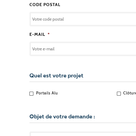
CODE POSTAL
E-MAIL
*
Quel est votre projet
QUEL
Portails Alu
Clôtur
EST
VOTRE
PROJET
?
Objet de votre demande :
OBJET