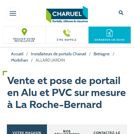
TOGGLE NAVIGATION
TROUVER VOTRE
ÊTRE RAPPELÉ
DEMANDER UN DEVIS
INSTALLATEUR
Accueil
/
Installateurs de portails Charuel
/
Bretagne
/
Morbihan
/
ALLARD JARDIN
Vente et pose de portail
en Alu et PVC sur mesure
à La Roche-Bernard
NOS
VOTRE MAGASIN
CONTACTEZ-LE