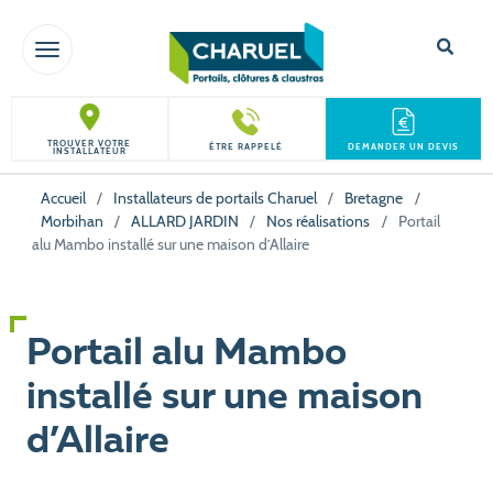
TOGGLE NAVIGATION
TROUVER VOTRE
ÊTRE RAPPELÉ
DEMANDER UN DEVIS
INSTALLATEUR
Accueil
/
Installateurs de portails Charuel
/
Bretagne
/
Morbihan
/
ALLARD JARDIN
/
Nos réalisations
/
Portail
alu Mambo installé sur une maison d’Allaire
Portail alu Mambo
installé sur une maison
d’Allaire