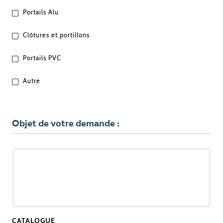
QUEL
Portails Alu
EST
VOTRE
Clôtures et portillons
PROJET
?
Portails PVC
Autre
Objet de votre demande :
OBJET
DE
VOTRE
DEMANDE
CATALOGUE