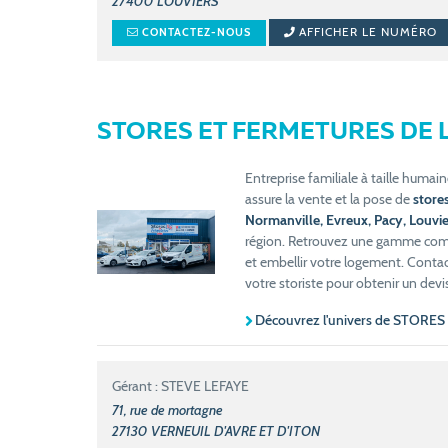
27400
LOUVIERS
AFFICHER LE NUMÉRO
CONTACTEZ-NOUS
STORES ET FERMETURES DE 
Entreprise familiale à taille humain
assure la vente et la pose de
stores
Normanville, Evreux, Pacy, Louvier
région. Retrouvez une gamme comp
et embellir votre logement. Conta
votre storiste pour obtenir un devis
Découvrez l'univers de STOR
Gérant : STEVE LEFAYE
71, rue de mortagne
27130
VERNEUIL D'AVRE ET D'ITON