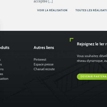
acceptée […]
VOIR LA RÉALISATION
TOUTES LES RÉALISAT
Rejoignez le 1er 
duits
Autres liens
Vous souhaitez dévelo
s
Pinterest
réseau dynamique, avec
es
Espace presse
ons
Charuel recrute
ras
DEVENIR PARTENA
sation