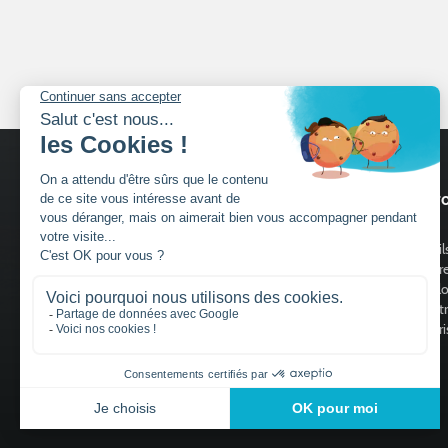
Nos services
Nos pro
Découvrir Charuel
Portail
Guide de choix portails
Clôtur
Portill
Claust
Trouver un installateur
Motori
Devis gratuit