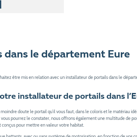
ls dans le département Eure
itez être mis en relation avec un installateur de portails dans le dépar
tre installateur de portails dans l’
oindre doute le portail qu’il vous faut, dans le coloris et le matériau id
ous pourrez le constater, nous offrons également une multitude de poss
 et conçus pour mettre en valeur votre habitat.
ue battants, avec ou sans système de motorisation, en fonction de vos cri