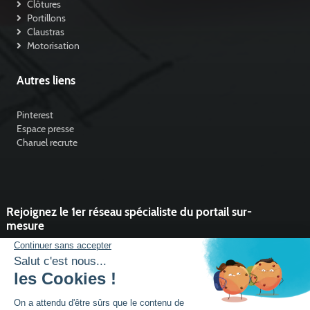
Clôtures
Portillons
Claustras
Motorisation
Autres liens
Pinterest
Espace presse
Charuel recrute
Rejoignez le 1er réseau spécialiste du portail sur-
mesure
Vous souhaitez développer l'activité portail de votre entreprise ?
Rejoindre un réseau dynamique, avec un service et des outils qui
font la différence ?