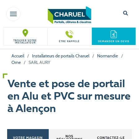
TOGGLE NAVIGATION
TROUVER VOTRE
ÊTRE RAPPELÉ
DEMANDER UN DEVIS
INSTALLATEUR
Accueil
/
Installateurs de portails Charuel
/
Normandie
/
Orne
/
SARL AURY
Vente et pose de portail
en Alu et PVC sur mesure
à Alençon
NOS
VOTRE MAGASIN
CONTACTEZ-LE