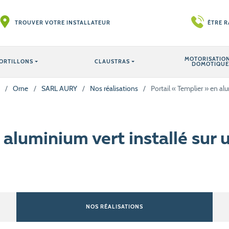
TROUVER VOTRE INSTALLATEUR
ÊTRE 
MOTORISATION
ORTILLONS
CLAUSTRAS
DOMOTIQUE
/
Orne
/
SARL AURY
/
Nos réalisations
/
Portail « Templier » en a
n aluminium vert installé sur
NOS RÉALISATIONS