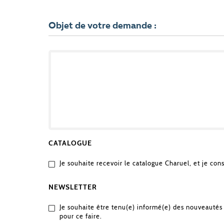
VOTRE
PROJET
?
Objet de votre demande :
OBJET
DE
VOTRE
DEMANDE
CATALOGUE
Je souhaite recevoir le catalogue Charuel, et je con
NEWSLETTER
Je souhaite être tenu(e) informé(e) des nouveautés 
pour ce faire.