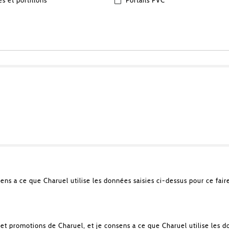
es et portillons
Portails PVC
sens a ce que Charuel utilise les données saisies ci-dessus pour ce fair
et promotions de Charuel, et je consens a ce que Charuel utilise les d