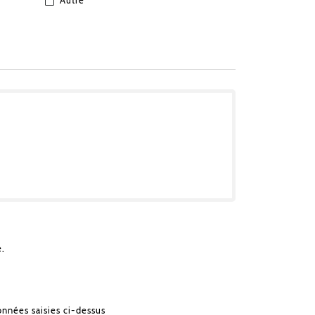
Autre
e.
onnées saisies ci-dessus