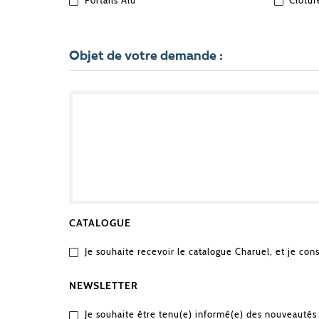
QUEL
Portails Alu
Clôtur
EST
VOTRE
PROJET
?
Objet de votre demande :
OBJET
DE
VOTRE
DEMANDE
CATALOGUE
Je souhaite recevoir le catalogue Charuel, et je con
NEWSLETTER
Je souhaite être tenu(e) informé(e) des nouveautés 