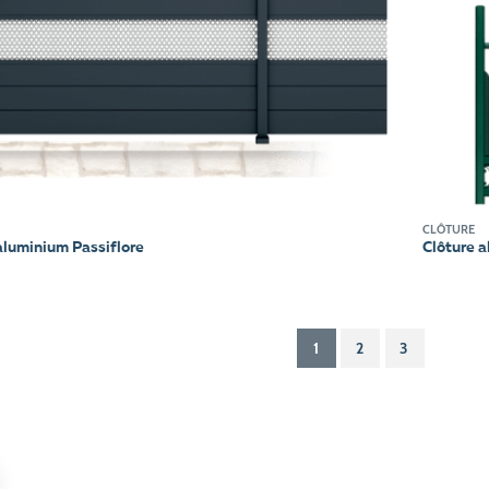
CLÔTURE
aluminium Passiflore
Clôture 
1
2
3