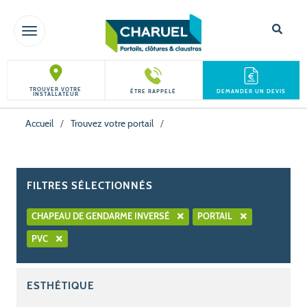
TOGGLE NAVIGATION
TROUVER VOTRE
ÊTRE RAPPELÉ
DEMANDER UN DEVIS
INSTALLATEUR
Accueil
/
Trouvez votre portail
/
FILTRES SÉLECTIONNÉS
CHAPEAU DE GENDARME INVERSÉ
PORTAIL
PVC
ESTHÉTIQUE