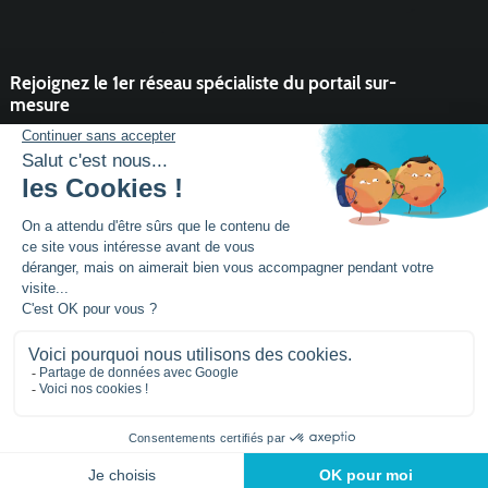
Rejoignez le 1er réseau spécialiste du portail sur-
mesure
Vous souhaitez développer l'activité portail de votre entreprise ?
Rejoindre un réseau dynamique, avec un service et des outils qui
font la différence ?
DEVENIR PARTENAIRE
Mentions légales
Plan de site
Siège social :
Parc activités la Niel BP 21
56920
NOYAL-PONTIVY - FRANCE
Tél.: +33 (0)2 97 25
95 60
© 2026 - conçu par
Lamour du Web