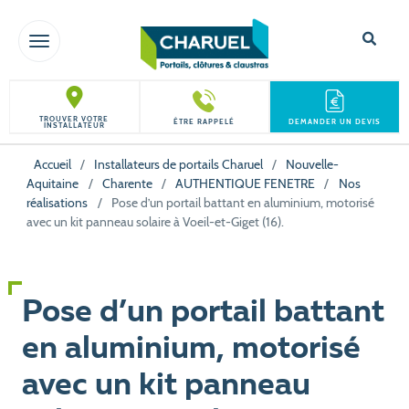
TOGGLE NAVIGATION
TROUVER VOTRE
ÊTRE RAPPELÉ
DEMANDER UN DEVIS
INSTALLATEUR
Accueil
/
Installateurs de portails Charuel
/
Nouvelle-
Aquitaine
/
Charente
/
AUTHENTIQUE FENETRE
/
Nos
réalisations
/
Pose d’un portail battant en aluminium, motorisé
avec un kit panneau solaire à Voeil-et-Giget (16).
Pose d’un portail battant
en aluminium, motorisé
avec un kit panneau