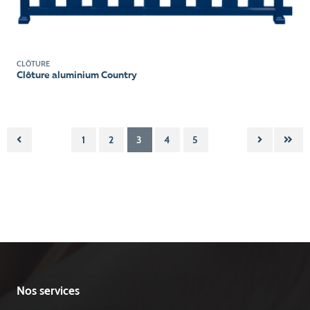
CLÔTURE
Clôture aluminium Country
1
2
3
4
5
Nos services