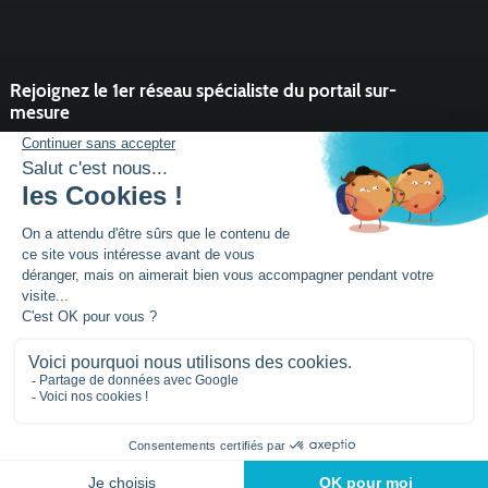
Rejoignez le 1er réseau spécialiste du portail sur-
mesure
Vous souhaitez développer l'activité portail de votre entreprise ?
Rejoindre un réseau dynamique, avec un service et des outils qui
font la différence ?
DEVENIR PARTENAIRE
Mentions légales
Plan de site
Siège social :
Parc activités la Niel BP 21
56920
NOYAL-PONTIVY - FRANCE
Tél.: +33 (0)2 97 25
95 60
© 2026 - conçu par
Lamour du Web