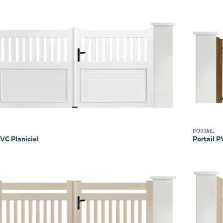
PORTAIL
PVC Planiciel
Portail 