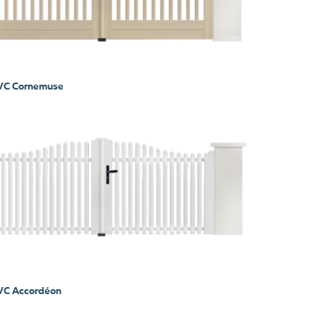
PVC Cornemuse
PVC Accordéon