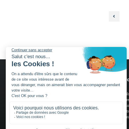
Nos services
Nos pro
Découvrir Charuel
Portail
Guide de choix portails
Clôtur
Portill
Claust
Trouver un installateur
Motori
Devis gratuit