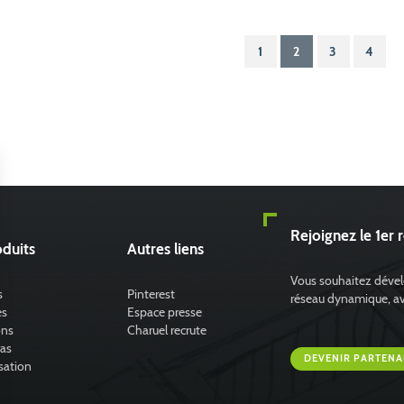
1
2
3
4
Rejoignez le 1er 
duits
Autres liens
Vous souhaitez dévelo
s
Pinterest
réseau dynamique, avec
es
Espace presse
ons
Charuel recrute
ras
DEVENIR PARTENA
sation