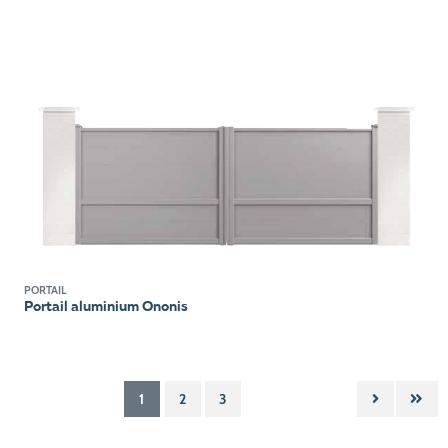
PORTAIL
Portail aluminium Ononis
1
2
3