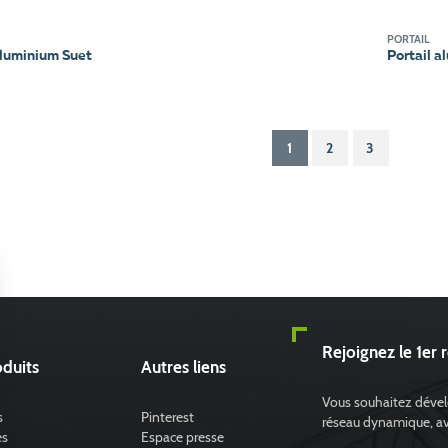
PORTAIL
Portail a
aluminium Suet
1
2
3
Rejoignez le 1er 
duits
Autres liens
Vous souhaitez dévelo
s
Pinterest
réseau dynamique, avec
es
Espace presse