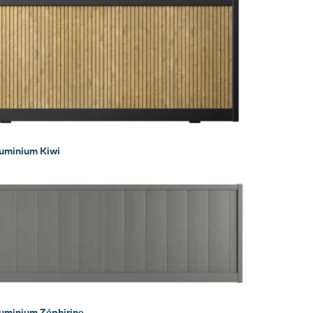
luminium Kiwi
luminium Zéphirine