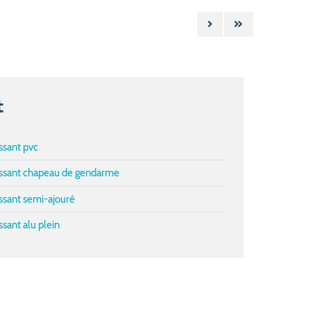
t
issant pvc
lissant chapeau de gendarme
issant semi-ajouré
ssant alu plein