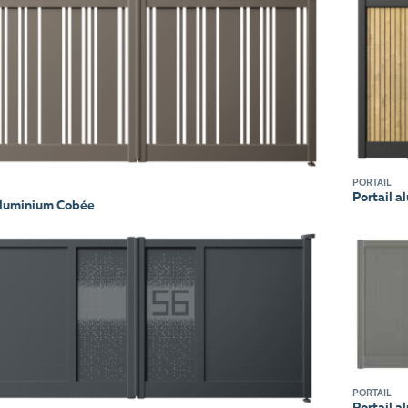
PORTAIL
Portail a
aluminium Cobée
PORTAIL
Portail a