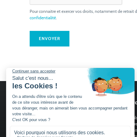
Pour connaitre et exercer vos droits, notamment de retrait d
confidentialité
.
Nos services
Nos pro
Découvrir Charuel
Portail
Guide de choix portails
Clôtur
Portill
Claust