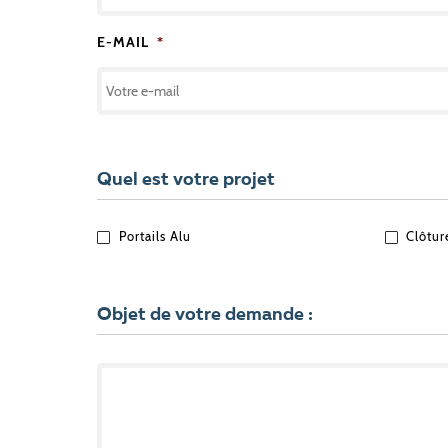
E-MAIL
*
Quel est votre projet
QUEL
Portails Alu
Clôtur
EST
VOTRE
PROJET
?
Objet de votre demande :
OBJET
DE
VOTRE
DEMANDE