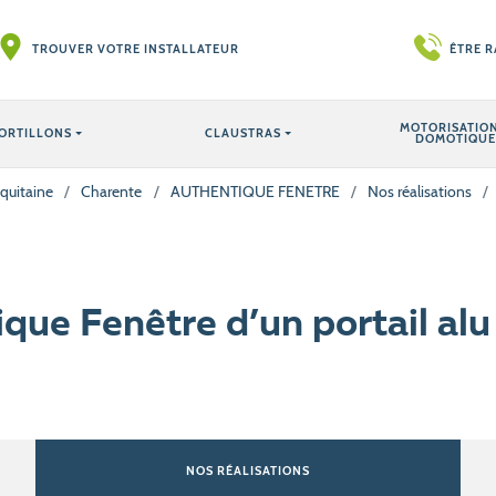
TROUVER VOTRE INSTALLATEUR
ÊTRE 
MOTORISATION
ORTILLONS
CLAUSTRAS
DOMOTIQUE
quitaine
/
Charente
/
AUTHENTIQUE FENETRE
/
Nos réalisations
/
ique Fenêtre d’un portail al
NOS RÉALISATIONS