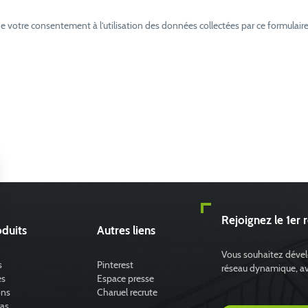
e votre consentement à l’utilisation des données collectées par ce formulaire
Rejoignez le 1er 
duits
Autres liens
Vous souhaitez dévelo
s
Pinterest
réseau dynamique, avec
es
Espace presse
ons
Charuel recrute
ras