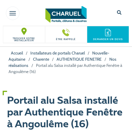
TOGGLE NAVIGATION
TROUVER VOTRE
ÊTRE RAPPELÉ
DEMANDER UN DEVIS
INSTALLATEUR
Accueil
/
Installateurs de portails Charuel
/
Nouvelle-
Aquitaine
/
Charente
/
AUTHENTIQUE FENETRE
/
Nos
réalisations
/
Portail alu Salsa installé par Authentique Fenêtre à
Angoulême (16)
Portail alu Salsa installé
par Authentique Fenêtre
à Angoulême (16)