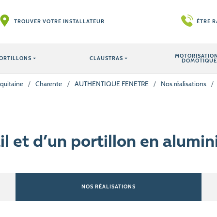
TROUVER VOTRE INSTALLATEUR
ÊTRE 
MOTORISATION
ORTILLONS
CLAUSTRAS
DOMOTIQUE
quitaine
/
Charente
/
AUTHENTIQUE FENETRE
/
Nos réalisations
/
ail et d’un portillon en alumi
NOS RÉALISATIONS