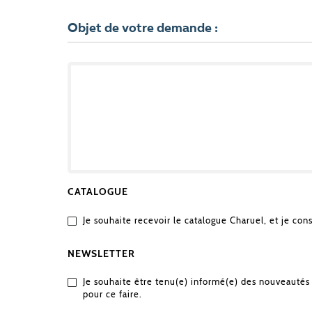
PROJET
?
Objet de votre demande :
OBJET
DE
VOTRE
DEMANDE
CATALOGUE
Je souhaite recevoir le catalogue Charuel, et je con
NEWSLETTER
Je souhaite être tenu(e) informé(e) des nouveautés 
pour ce faire.